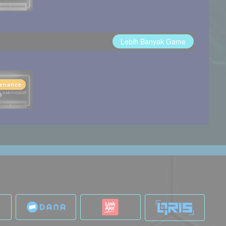
Lebih Banyak Game
tenance