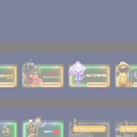
⚙ Maintenance
⚙ Main