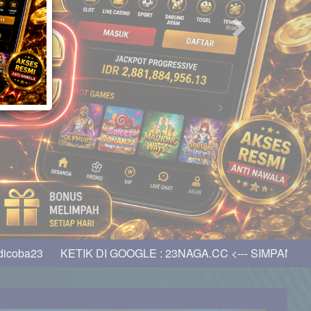
23
KETIK DI GOOGLE : 23NAGA.CC <--- SIMPAN INI SEBAGA