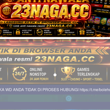
D ANDA TIDAK DI PROSES HUBUNGI https://t.me/bolehdicoba