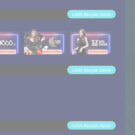
Lebih Banyak Game
Lebih Banyak Game
Lebih Banyak Game