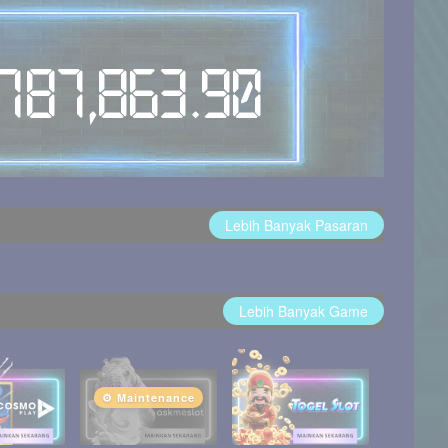
,787,880.73
Lebih Banyak Pasaran
Lebih Banyak Game
⚙ Maintenance