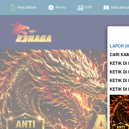
Versi Mobile
Promo
RTP
Buku Mimp
TOG
LAPOR DI
Previous
CARI KAM
KETIK DI
KETIK DI
KETIK DI
KETIK DI