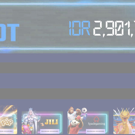
IDR
2,901