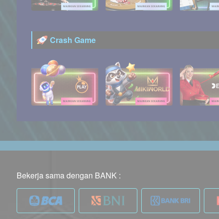
Crash Game
Bekerja sama dengan BANK :