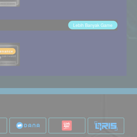
Lebih Banyak Game
tenance