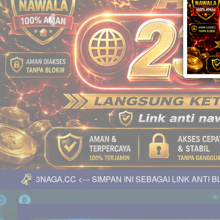
: 23NAGA.CC <--- SIMPAN INI SEBAGAI LINK ANTI BLOKIR !!