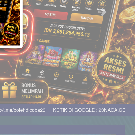
bolehdicoba23
KETIK DI GOOGLE : 23NAGA.CC <--- SIMPAN