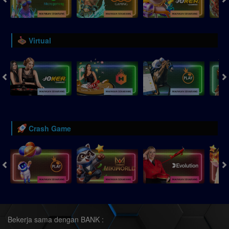
Virtual
Crash Game
Bekerja sama dengan BANK :